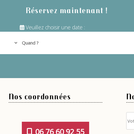
Réservez maintenant !
Veuillez choisir une date :
Nos coordonnées
No
06 76 60 92 55