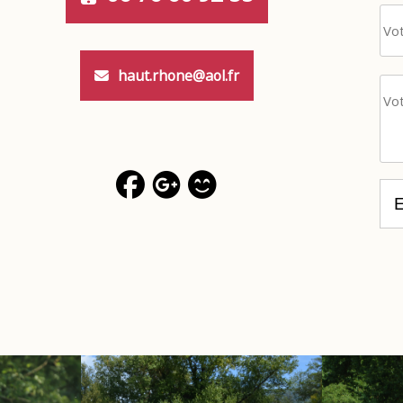
haut.rhone@aol.fr