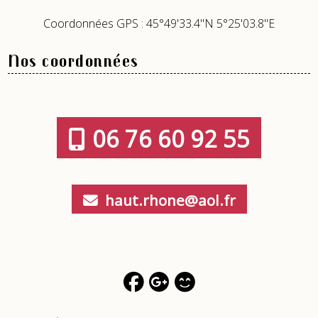
Coordonnées GPS : 45°49'33.4"N 5°25'03.8"E
Nos coordonnées
06 76 60 92 55
haut.rhone@aol.fr