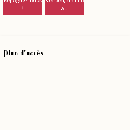
Rejoignez-nous
Vercieu, un lieu
!
à ...
Plan d'accès