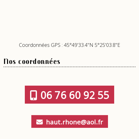
Coordonnées GPS : 45°49'33.4"N 5°25'03.8"E
Nos coordonnées
06 76 60 92 55
haut.rhone@aol.fr