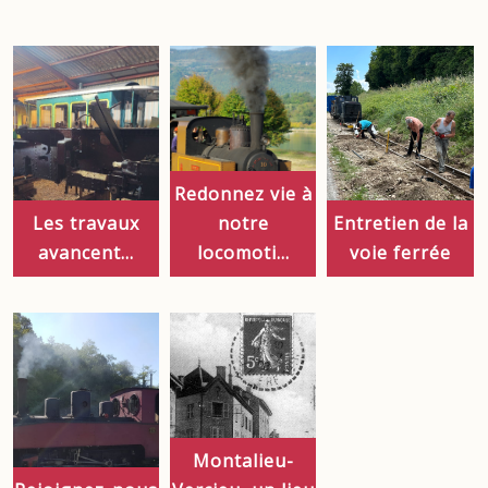
Redonnez vie à
Les travaux
notre
Entretien de la
avancent...
locomoti...
voie ferrée
Montalieu-